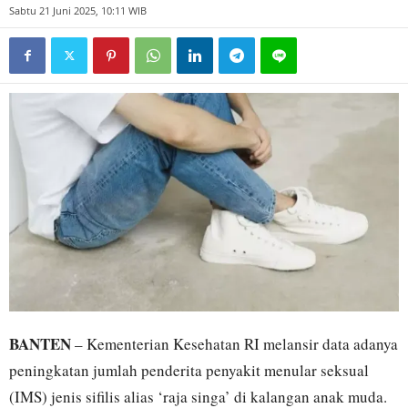
Sabtu 21 Juni 2025, 10:11 WIB
BANTEN
– Kementerian Kesehatan RI melansir data adanya
peningkatan jumlah penderita penyakit menular seksual
(IMS) jenis sifilis alias ‘raja singa’ di kalangan anak muda.