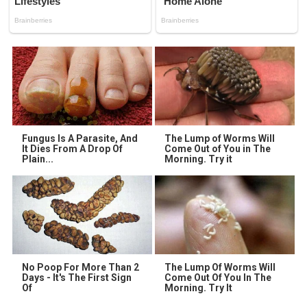
Fungus Is A Parasite, And
The Lump of Worms Will
It Dies From A Drop Of
Come Out of You in The
Plain...
Morning. Try it
No Poop For More Than 2
The Lump Of Worms Will
Days - It's The First Sign
Come Out Of You In The
Of
Morning. Try It