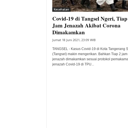
i
Kesehatan
t
Covid-19 di Tangsel Ngeri, Tiap
a
B
Jam Jenazah Akibat Corona
a
Dimakamkan
n
Jumat 18 Juni 2021, 23:09 WIB
t
e
TANGSEL - Kasus Covid-19 di Kota Tangerang S
n
(Tangsel) makin mengerikan. Bahkan Tiap 2 jam
H
jenazah dimakamkan sesuai protokol pemakam
jenazah Covid-19 di TPU...
a
r
i
I
n
i