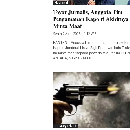
Nasional
Toyor Jurnalis, Anggota Tim
Pengamanan Kapolri Akhirnya
Minta Maaf
Senin 7 April 2025, 11:12 WIB
BANTEN - Anggota tim pengamanan protokoler
Kapolri Jenderal Listyo Sigit Prabowo, Ipda E ak
meminta maaf kepada pewarta foto Perum LKBN
ANTARA, Makna Zaesar....
Uncategorized