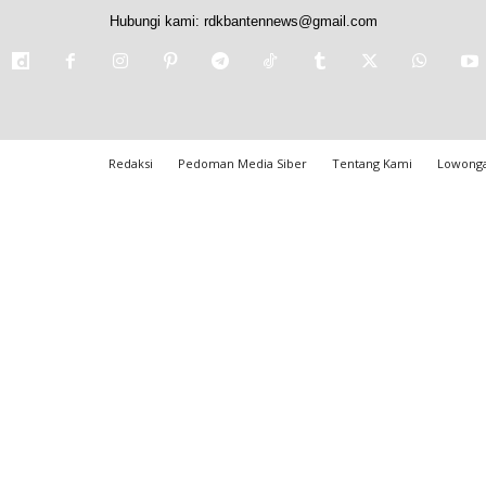
Hubungi kami:
rdkbantennews@gmail.com
Redaksi
Pedoman Media Siber
Tentang Kami
Lowonga