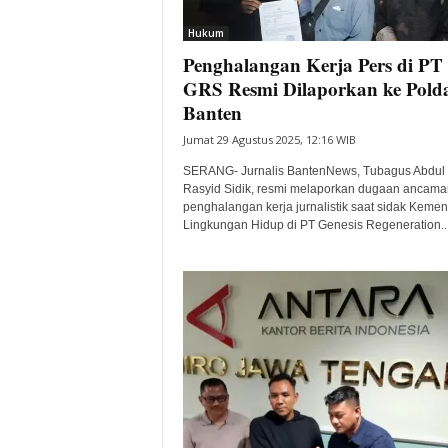
i
Hukum
t
Penghalangan Kerja Pers di PT
a
B
GRS Resmi Dilaporkan ke Pold
a
Banten
n
Jumat 29 Agustus 2025, 12:16 WIB
t
e
SERANG- Jurnalis BantenNews, Tubagus Abdul
n
Rasyid Sidik, resmi melaporkan dugaan ancama
H
penghalangan kerja jurnalistik saat sidak Kemen
Lingkungan Hidup di PT Genesis Regeneration..
a
r
i
I
n
i