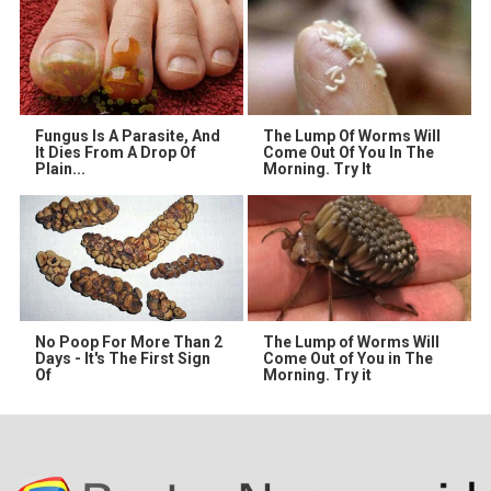
Fungus Is A Parasite, And
The Lump Of Worms Will
It Dies From A Drop Of
Come Out Of You In The
Plain...
Morning. Try It
No Poop For More Than 2
The Lump of Worms Will
Days - It's The First Sign
Come Out of You in The
Of
Morning. Try it