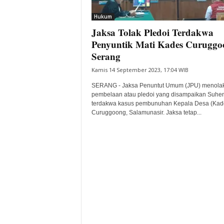
i
Hukum
t
Jaksa Tolak Pledoi Terdakwa
a
B
Penyuntik Mati Kades Curuggo
a
Serang
n
Kamis 14 September 2023, 17:04 WIB
t
e
SERANG - Jaksa Penuntut Umum (JPU) menolak
n
pembelaan atau pledoi yang disampaikan Suhen
H
terdakwa kasus pembunuhan Kepala Desa (Kad
Curuggoong, Salamunasir. Jaksa tetap...
a
r
i
I
n
i