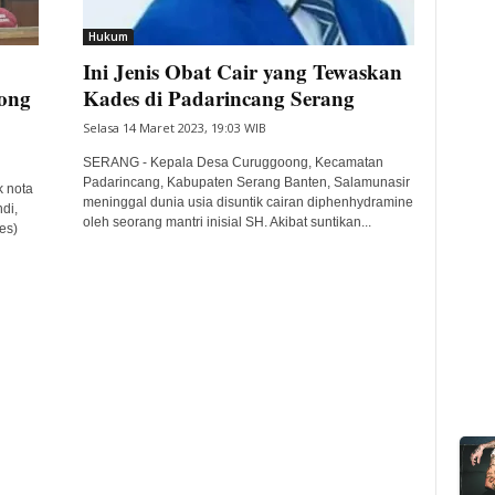
Hukum
Ini Jenis Obat Cair yang Tewaskan
ong
Kades di Padarincang Serang
Selasa 14 Maret 2023, 19:03 WIB
SERANG - Kepala Desa Curuggoong, Kecamatan
Padarincang, Kabupaten Serang Banten, Salamunasir
 nota
meninggal dunia usia disuntik cairan diphenhydramine
di,
oleh seorang mantri inisial SH. Akibat suntikan...
es)