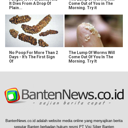
It Dies From A Drop Of
Come Out of You in The
Plain...
Morning. Try it
No Poop For More Than 2
The Lump Of Worms Will
Days - It's The First Sign
Come Out Of You In The
Of
Morning. Try It
BantenNews.co.id adalah website media online yang menyajikan berita
seputar Banten berbadan hukum resmi PT Visi Siber Banten