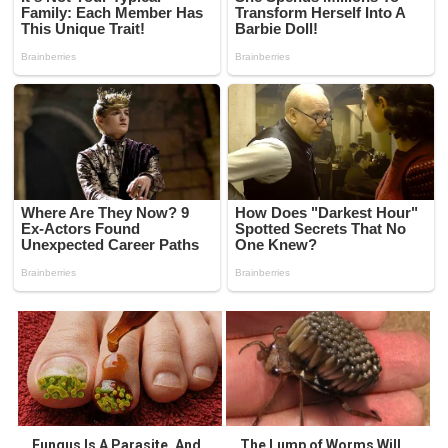
Fungus Is A Parasite, And
The Lump of Worms Will