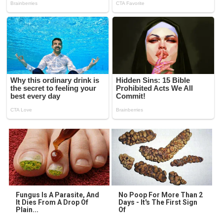
Fungus Is A Parasite, And
No Poop For More Than 2
It Dies From A Drop Of
Days - It's The First Sign
Plain...
Of