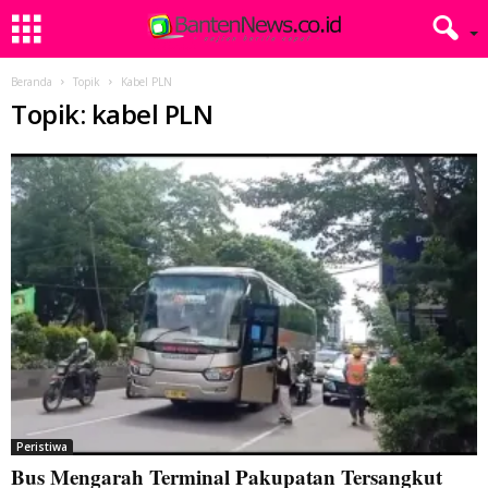
Beranda
Topik
Kabel PLN
Topik: kabel PLN
Peristiwa
Bus Mengarah Terminal Pakupatan Tersangkut