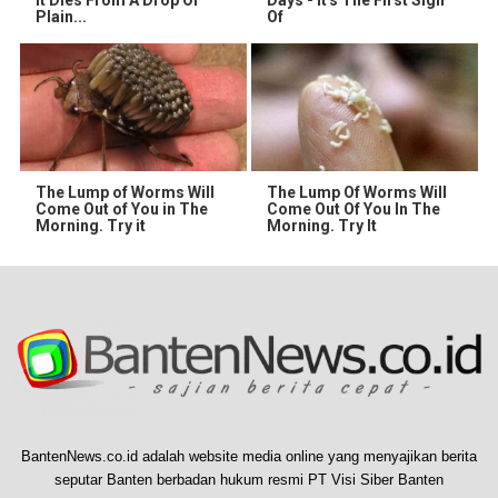
It Dies From A Drop Of
Days - It's The First Sign
Plain...
Of
The Lump of Worms Will
The Lump Of Worms Will
Come Out of You in The
Come Out Of You In The
Morning. Try it
Morning. Try It
BantenNews.co.id adalah website media online yang menyajikan berita
seputar Banten berbadan hukum resmi PT Visi Siber Banten