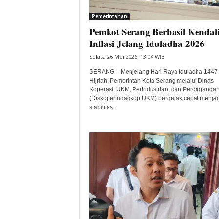
i
Pemerintahan
t
Pemkot Serang Berhasil Kendal
a
B
Inflasi Jelang Iduladha 2026
a
Selasa 26 Mei 2026, 13:04 WIB
n
t
SERANG – Menjelang Hari Raya Iduladha 1447
e
Hijriah, Pemerintah Kota Serang melalui Dinas
Koperasi, UKM, Perindustrian, dan Perdaganga
n
(Diskoperindagkop UKM) bergerak cepat menja
H
stabilitas...
a
r
i
I
n
i