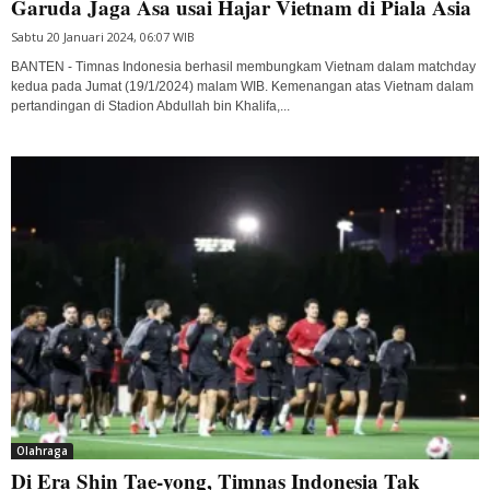
Garuda Jaga Asa usai Hajar Vietnam di Piala Asia
Sabtu 20 Januari 2024, 06:07 WIB
BANTEN - Timnas Indonesia berhasil membungkam Vietnam dalam matchday
kedua pada Jumat (19/1/2024) malam WIB. Kemenangan atas Vietnam dalam
pertandingan di Stadion Abdullah bin Khalifa,...
Olahraga
Di Era Shin Tae-yong, Timnas Indonesia Tak