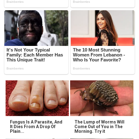
Fungus Is A Parasite, And
The Lump of Worms Will
It Dies From A Drop Of
Come Out of You in The
Plain...
Morning. Try it