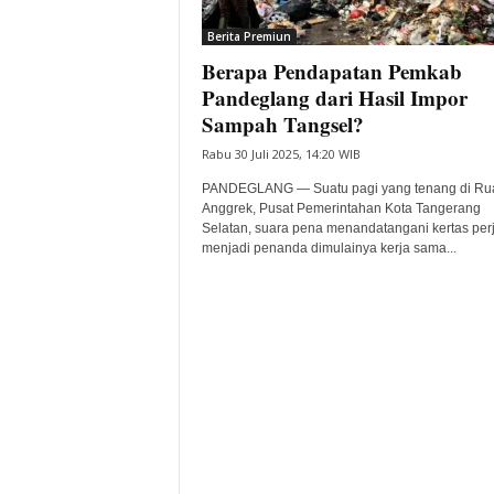
i
Berita Premiun
t
Berapa Pendapatan Pemkab
a
B
Pandeglang dari Hasil Impor
a
Sampah Tangsel?
n
Rabu 30 Juli 2025, 14:20 WIB
t
e
PANDEGLANG — Suatu pagi yang tenang di Ru
n
Anggrek, Pusat Pemerintahan Kota Tangerang
H
Selatan, suara pena menandatangani kertas perj
menjadi penanda dimulainya kerja sama...
a
r
i
I
n
i