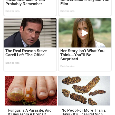
Fungus Is A Parasite, And
No Poop For More Than 2
It Dies From A Drop Of
Days - It's The First Sign