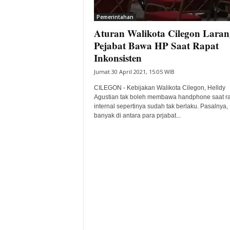
i
Pemerintahan
t
Aturan Walikota Cilegon Laran
a
B
Pejabat Bawa HP Saat Rapat
a
Inkonsisten
n
Jumat 30 April 2021, 15:05 WIB
t
e
CILEGON - Kebijakan Walikota Cilegon, Helldy
n
Agustian tak boleh membawa handphone saat r
H
internal sepertinya sudah tak berlaku. Pasalnya,
banyak di antara para prjabat...
a
r
i
I
n
i