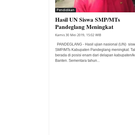
i
Pendidikan
t
Hasil UN Siswa SMP/MTs
a
B
Pandeglang Meningkat
a
Kamis 30 Mei 2019, 15:02 WIB
n
t
PANDEGLANG - Hasil ujian nasional (UN) sis
e
SMP/MTs Kabupaten Pandeglang meningkat. Tah
berada di posisi enam dari delapan kabupaten/ko
n
Banten. Sementara tahun...
H
a
r
i
I
n
i