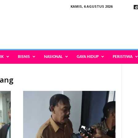
KAMIS, 6 AGUSTUS 2026
IK
BISNIS
NASIONAL
GAYA HIDUP
PERISTIWA
lang