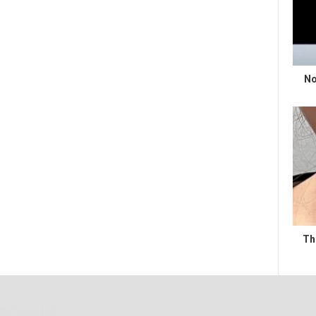
No
Th