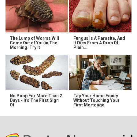
The Lump of Worms Will
Fungus Is A Parasite, And
Come Out of You in The
It Dies From A Drop Of
Morning. Try it
Plain...
No Poop For More Than 2
Tap Your Home Equity
Days - It's The First Sign
Without Touching Your
Of
First Mortgage