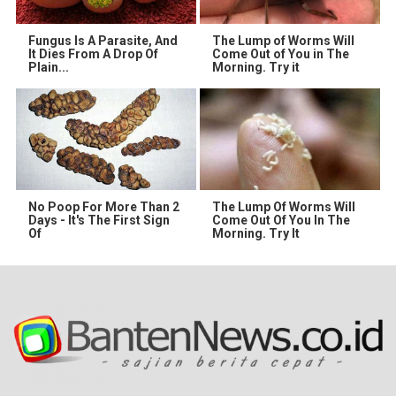
Fungus Is A Parasite, And
The Lump of Worms Will
It Dies From A Drop Of
Come Out of You in The
Plain...
Morning. Try it
No Poop For More Than 2
The Lump Of Worms Will
Days - It's The First Sign
Come Out Of You In The
Of
Morning. Try It