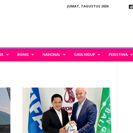
JUMAT, 7 AGUSTUS 2026
IK
BISNIS
NASIONAL
GAYA HIDUP
PERISTIWA