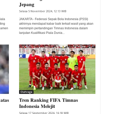
Jepang
Selasa 5 November 2024, 12:13 WIB
iala
JAKARTA - Federasi Sepak Bola Indonesia (PSSI)
ting
akhirnya mendapat kabar baik terkait wasit yang akan
rnamen
memimpin pertandingan Timnas Indonesia dalam
lanjutan Kualifikasi Piala Dunia...
Olahraga
atas
Tren Ranking FIFA Timnas
Indonesia Melejit
Selasa 17 September 2024, 16:18 WIB