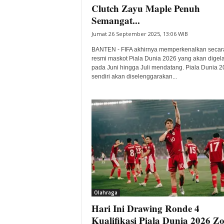
Clutch Zayu Maple Penuh
Semangat...
Jumat 26 September 2025, 13:06 WIB
BANTEN - FIFA akhirnya memperkenalkan secar
resmi maskot Piala Dunia 2026 yang akan digela
pada Juni hingga Juli mendatang. Piala Dunia 
sendiri akan diselenggarakan...
Olahraga
Hari Ini Drawing Ronde 4
Kualifikasi Piala Dunia 2026 Z