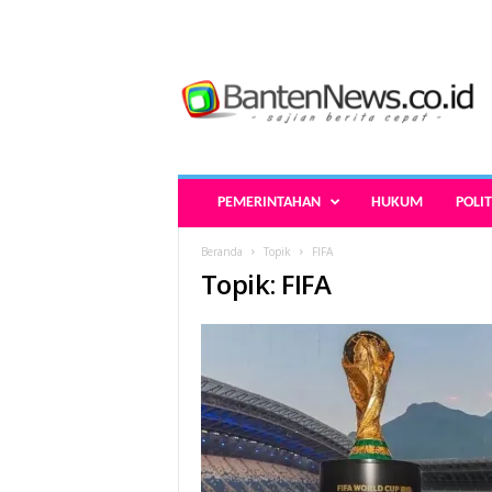
B
a
n
t
e
n
N
PEMERINTAHAN
HUKUM
POLIT
e
w
Beranda
Topik
FIFA
s
Topik: FIFA
.
c
o
.
i
d
-
B
e
r