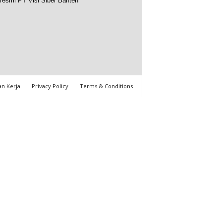
resmi PT Visi Siber Banten
n Kerja
Privacy Policy
Terms & Conditions