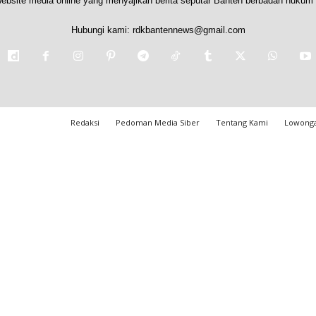
ebsite media online yang menyajikan berita seputar Banten berbadan hukum 
Hubungi kami:
rdkbantennews@gmail.com
Redaksi
Pedoman Media Siber
Tentang Kami
Lowonga