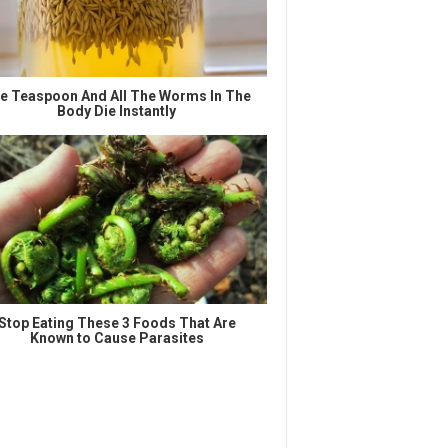
e Teaspoon And All The Worms In The
Body Die Instantly
Stop Eating These 3 Foods That Are
Known to Cause Parasites