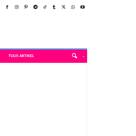
TULIS ARTIKEL