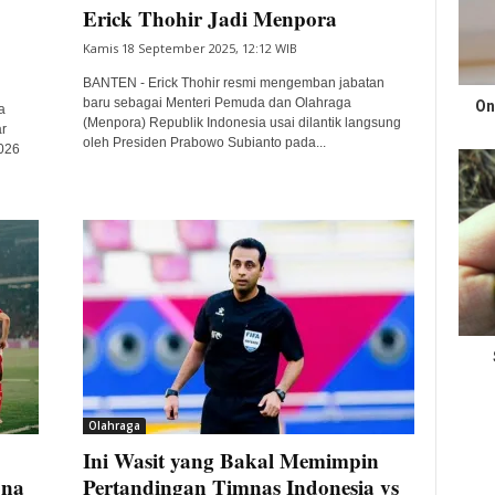
Erick Thohir Jadi Menpora
Kamis 18 September 2025, 12:12 WIB
BANTEN - Erick Thohir resmi mengemban jabatan
baru sebagai Menteri Pemuda dan Olahraga
On
a
(Menpora) Republik Indonesia usai dilantik langsung
r
oleh Presiden Prabowo Subianto pada...
2026
Olahraga
Ini Wasit yang Bakal Memimpin
ona
Pertandingan Timnas Indonesia vs