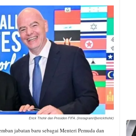
Erick Thohir dan Presiden FIFA. (Instagram/@erickthohir)
emban jabatan baru sebagai Menteri Pemuda dan