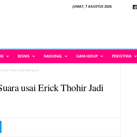
JUMAT, 7 AGUSTUS 2026
IK
BISNIS
NASIONAL
GAYA HIDUP
PERISTIWA
 Erick Thohir Jadi Menpora
uara usai Erick Thohir Jadi