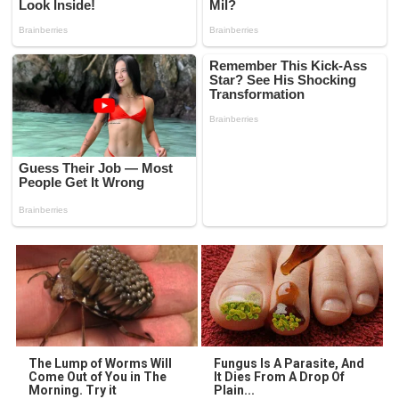
The Lump of Worms Will
Fungus Is A Parasite, And
Come Out of You in The
It Dies From A Drop Of
Morning. Try it
Plain...