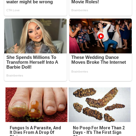
Fungus Is A Parasite, And
No Poop For More Than 2
It Dies From A Drop Of
Days - It's The First Sign