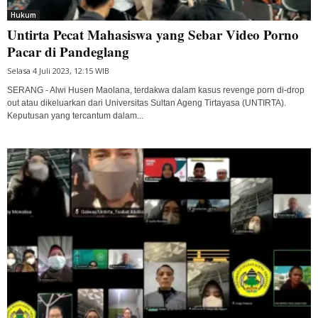
Hukum
Untirta Pecat Mahasiswa yang Sebar Video Porno
Pacar di Pandeglang
Selasa 4 Juli 2023, 12:15 WIB
SERANG - Alwi Husen Maolana, terdakwa dalam kasus revenge porn di-drop
out atau dikeluarkan dari Universitas Sultan Ageng Tirtayasa (UNTIRTA).
Keputusan yang tercantum dalam...