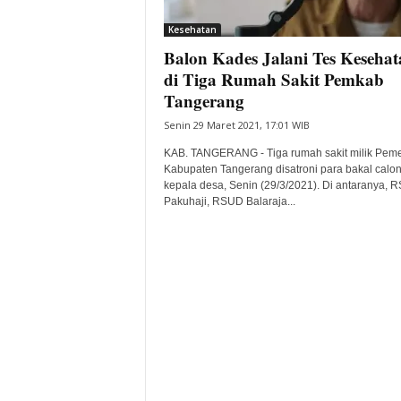
i
Kesehatan
t
Balon Kades Jalani Tes Kesehat
a
B
di Tiga Rumah Sakit Pemkab
a
Tangerang
n
Senin 29 Maret 2021, 17:01 WIB
t
e
KAB. TANGERANG - Tiga rumah sakit milik Peme
n
Kabupaten Tangerang disatroni para bakal calo
H
kepala desa, Senin (29/3/2021). Di antaranya, 
Pakuhaji, RSUD Balaraja...
a
r
i
I
n
i