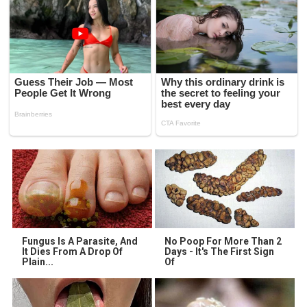
Fungus Is A Parasite, And
No Poop For More Than 2
It Dies From A Drop Of
Days - It's The First Sign
Plain...
Of