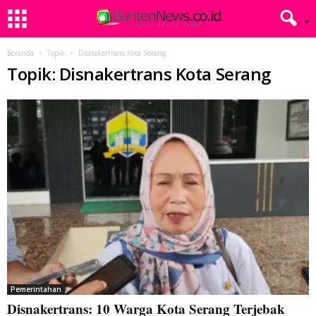
Beranda
Topik
Disnakertrans Kota Serang
Topik: Disnakertrans Kota Serang
Pemerintahan
Disnakertrans: 10 Warga Kota Serang Terjebak