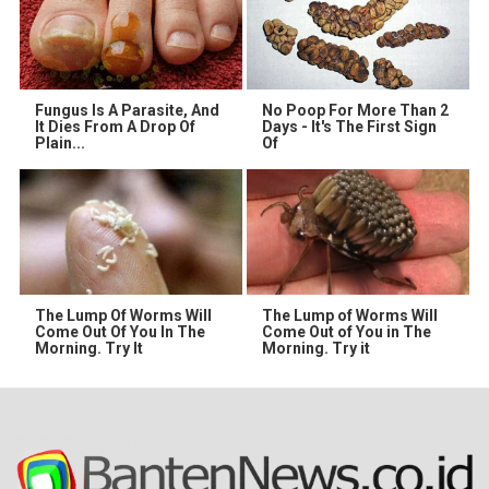
Fungus Is A Parasite, And
No Poop For More Than 2
It Dies From A Drop Of
Days - It's The First Sign
Plain...
Of
The Lump Of Worms Will
The Lump of Worms Will
Come Out Of You In The
Come Out of You in The
Morning. Try It
Morning. Try it