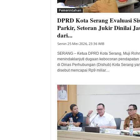
i
Pemerintahan
t
DPRD Kota Serang Evaluasi Si
a
B
Parkir, Setoran Jukir Dinilai J
a
dari...
n
Senin 25 Mei 2026, 23:36 WIB
t
e
SERANG – Ketua DPRD Kota Serang, Muji Roh
n
menindaklanjuti dugaan kebocoran pendapatan 
H
di Dinas Perhubungan (Dishub) Kota Serang ya
disebut mencapai Rp9 miliar....
a
r
i
I
n
i