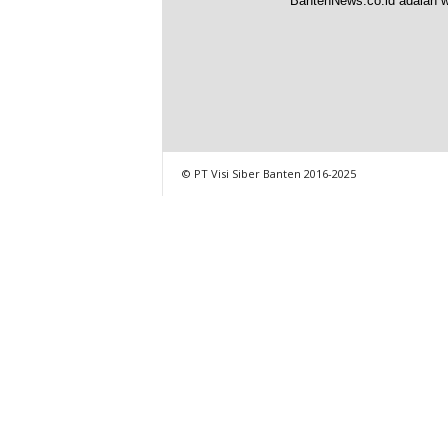
BantenNews.co.id adalah w
© PT Visi Siber Banten 2016-2025