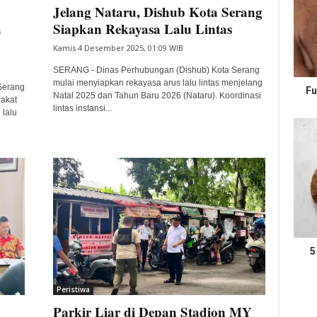
Jelang Nataru, Dishub Kota Serang
a
Siapkan Rekayasa Lalu Lintas
Kamis 4 Desember 2025, 01:09 WIB
SERANG - Dinas Perhubungan (Dishub) Kota Serang
mulai menyiapkan rekayasa arus lalu lintas menjelang
Serang
Fu
Natal 2025 dan Tahun Baru 2026 (Nataru). Koordinasi
akat
lintas instansi...
lalu
5
Peristiwa
Parkir Liar di Depan Stadion MY