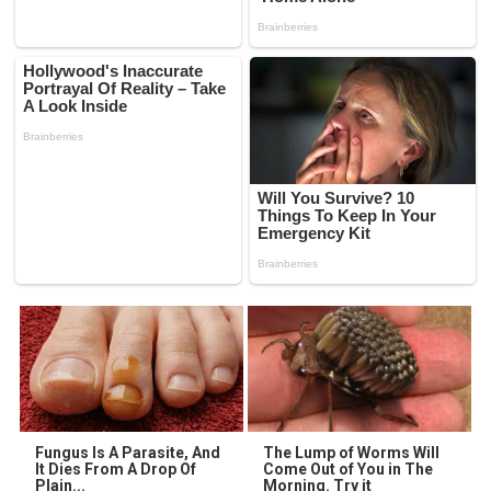
Fungus Is A Parasite, And
The Lump of Worms Will
It Dies From A Drop Of
Come Out of You in The
Plain...
Morning. Try it