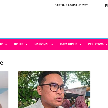
SABTU, 8 AGUSTUS 2026
IK
BISNIS
NASIONAL
GAYA HIDUP
PERISTIWA
el