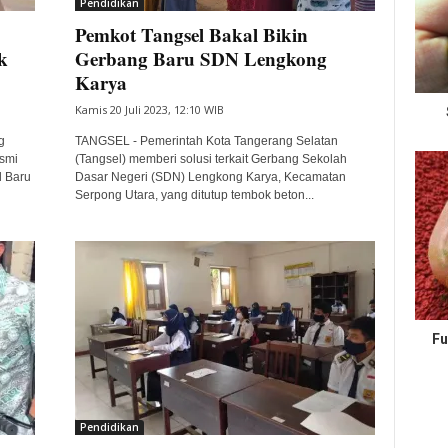
Pendidikan
Pemkot Tangsel Bakal Bikin
k
Gerbang Baru SDN Lengkong
Karya
Kamis 20 Juli 2023, 12:10 WIB
g
TANGSEL - Pemerintah Kota Tangerang Selatan
esmi
(Tangsel) memberi solusi terkait Gerbang Sekolah
 Baru
Dasar Negeri (SDN) Lengkong Karya, Kecamatan
Serpong Utara, yang ditutup tembok beton...
Fu
Pendidikan