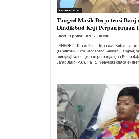
i
Pemerintahan
t
Tangsel Masih Berpotensi Banjir
a
B
Dindikbud Kaji Perpanjangan 
a
Jumat 30 Januari 2026, 22:10 WIB
n
t
TANGSEL - Dinas Pendidikan dan Kebudayaan
e
(Dindikbud) Kota Tangerang Selatan (Tangsel) t
mengkaji kemungkinan perpanjangan Pembelaj
n
Jarak Jauh (PJJ). Hal itu menyusul cuaca ekstrem
H
a
r
i
I
n
i