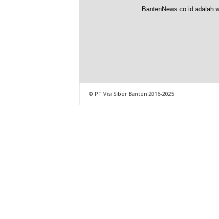
BantenNews.co.id adalah w
© PT Visi Siber Banten 2016-2025