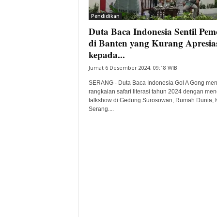
i
Pendidikan
t
Duta Baca Indonesia Sentil Pe
a
B
di Banten yang Kurang Apresia
a
kepada...
n
Jumat 6 Desember 2024, 09:18 WIB
t
e
SERANG - Duta Baca Indonesia Gol A Gong men
n
rangkaian safari literasi tahun 2024 dengan men
H
talkshow di Gedung Surosowan, Rumah Dunia, 
Serang....
a
r
i
I
n
i