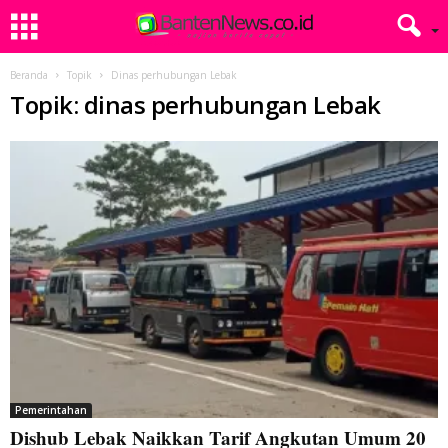
Beranda
Topik
Dinas perhubungan Lebak
Topik: dinas perhubungan Lebak
Pemerintahan
Dishub Lebak Naikkan Tarif Angkutan Umum 20