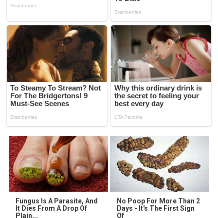
Fungus Is A Parasite, And
No Poop For More Than 2
It Dies From A Drop Of
Days - It's The First Sign
Plain...
Of