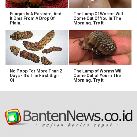
Fungus Is A Parasite, And
The Lump Of Worms Will
It Dies From A Drop Of
Come Out Of You In The
Plain...
Morning. Try It
No Poop For More Than 2
The Lump of Worms Will
Days - It's The First Sign
Come Out of You in The
Of
Morning. Try it