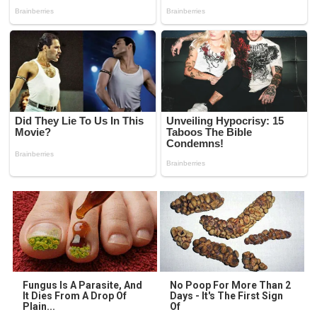
Fungus Is A Parasite, And
No Poop For More Than 2
It Dies From A Drop Of
Days - It's The First Sign
Plain...
Of