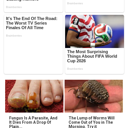
Fungus Is A Parasite, And
The Lump of Worms Will
It Dies From A Drop Of
Come Out of You in The
Plain...
Morning. Try it