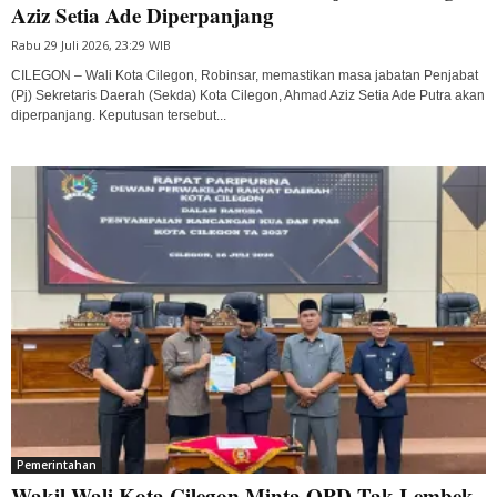
Aziz Setia Ade Diperpanjang
Rabu 29 Juli 2026, 23:29 WIB
CILEGON – Wali Kota Cilegon, Robinsar, memastikan masa jabatan Penjabat
(Pj) Sekretaris Daerah (Sekda) Kota Cilegon, Ahmad Aziz Setia Ade Putra akan
diperpanjang. Keputusan tersebut...
Pemerintahan
Wakil Wali Kota Cilegon Minta OPD Tak Lembek