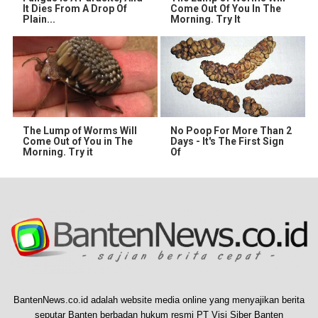
It Dies From A Drop Of
Come Out Of You In The
Plain...
Morning. Try It
The Lump of Worms Will
No Poop For More Than 2
Come Out of You in The
Days - It's The First Sign
Morning. Try it
Of
BantenNews.co.id adalah website media online yang menyajikan berita
seputar Banten berbadan hukum resmi PT Visi Siber Banten