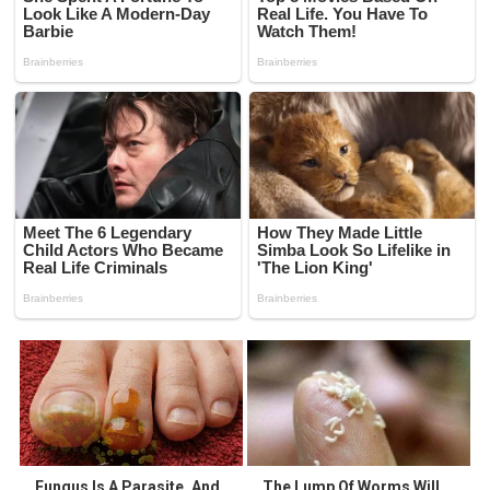
Fungus Is A Parasite, And
The Lump Of Worms Will