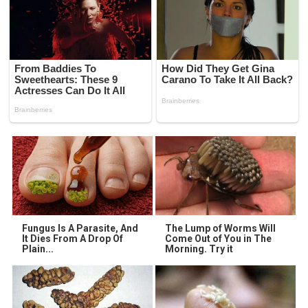
Fungus Is A Parasite, And
The Lump of Worms Will
It Dies From A Drop Of
Come Out of You in The
Plain...
Morning. Try it