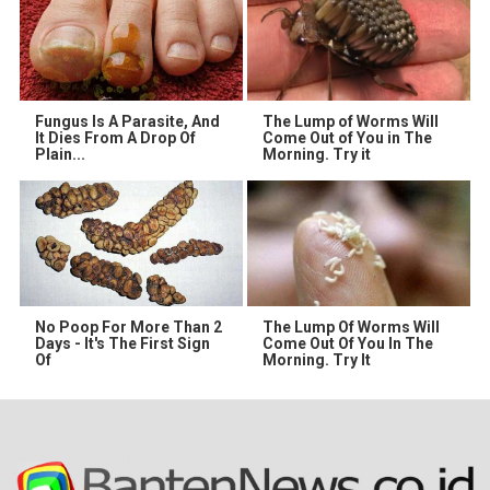
Fungus Is A Parasite, And
The Lump of Worms Will
It Dies From A Drop Of
Come Out of You in The
Plain...
Morning. Try it
No Poop For More Than 2
The Lump Of Worms Will
Days - It's The First Sign
Come Out Of You In The
Of
Morning. Try It