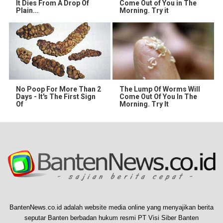
It Dies From A Drop Of
Come Out of You in The
Plain...
Morning. Try it
No Poop For More Than 2
The Lump Of Worms Will
Days - It's The First Sign
Come Out Of You In The
Of
Morning. Try It
BantenNews.co.id adalah website media online yang menyajikan berita
seputar Banten berbadan hukum resmi PT Visi Siber Banten