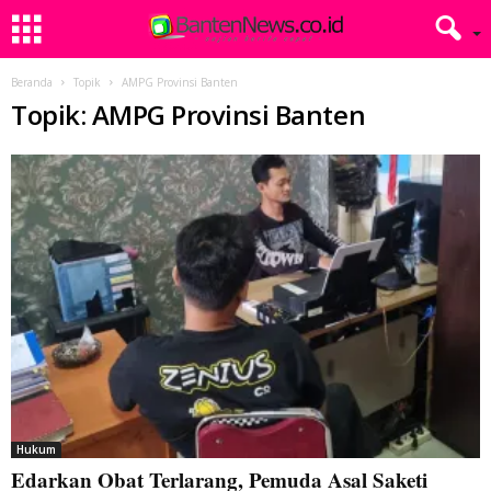
Beranda
Topik
AMPG Provinsi Banten
Topik: AMPG Provinsi Banten
Hukum
Edarkan Obat Terlarang, Pemuda Asal Saketi