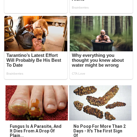
Fungus Is A Parasite, And
No Poop For More Than 2
It Dies From A Drop Of
Days - It's The First Sign
Plain...
Of