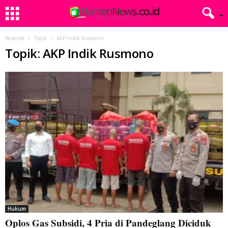
Beranda
Topik
AKP Indik Rusmono
Topik: AKP Indik Rusmono
Hukum
Oplos Gas Subsidi, 4 Pria di Pandeglang Diciduk