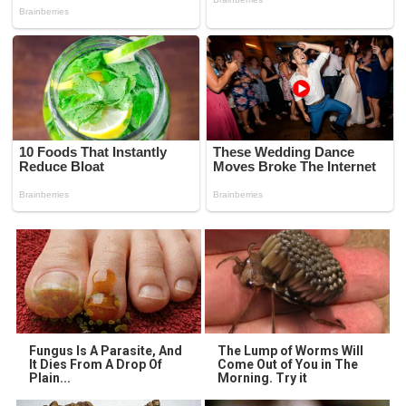
Fungus Is A Parasite, And
The Lump of Worms Will
It Dies From A Drop Of
Come Out of You in The
Plain...
Morning. Try it