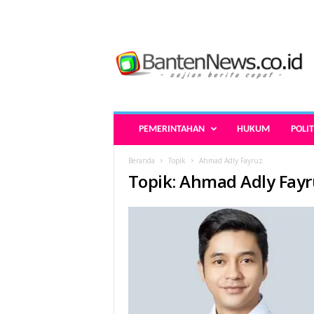
B
a
n
t
e
n
N
PEMERINTAHAN
HUKUM
POLIT
e
w
Beranda
Topik
Ahmad Adly Fayruz
s
Topik: Ahmad Adly Fayr
.
c
o
.
i
d
-
B
e
r