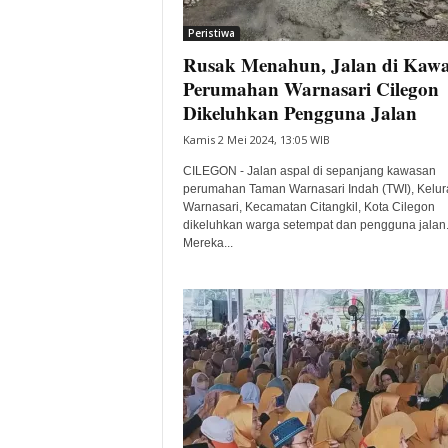
i
Peristiwa
t
Rusak Menahun, Jalan di Kaw
a
B
Perumahan Warnasari Cilegon
a
Dikeluhkan Pengguna Jalan
n
Kamis 2 Mei 2024, 13:05 WIB
t
e
CILEGON - Jalan aspal di sepanjang kawasan
n
perumahan Taman Warnasari Indah (TWI), Kelu
H
Warnasari, Kecamatan Citangkil, Kota Cilegon
dikeluhkan warga setempat dan pengguna jalan
a
Mereka...
r
i
I
n
i