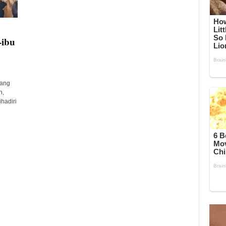
-ibu
yang
n,
hadiri