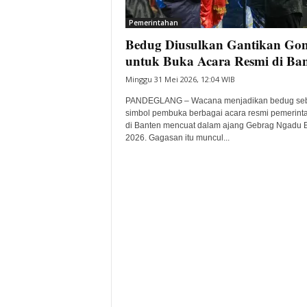
i
Pemerintahan
t
Bedug Diusulkan Gantikan Go
a
B
untuk Buka Acara Resmi di Ba
a
Minggu 31 Mei 2026, 12:04 WIB
n
t
PANDEGLANG – Wacana menjadikan bedug se
e
simbol pembuka berbagai acara resmi pemerint
di Banten mencuat dalam ajang Gebrag Ngadu 
n
2026. Gagasan itu muncul...
H
a
r
i
I
n
i