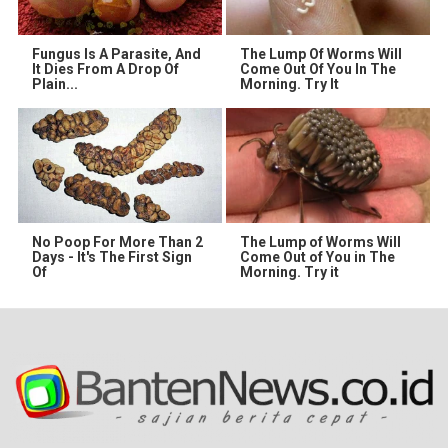
Fungus Is A Parasite, And
The Lump Of Worms Will
It Dies From A Drop Of
Come Out Of You In The
Plain...
Morning. Try It
No Poop For More Than 2
The Lump of Worms Will
Days - It's The First Sign
Come Out of You in The
Of
Morning. Try it