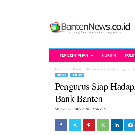
B
a
n
t
e
n
N
PEMERINTAHAN
HUKUM
POLIT
e
w
Beranda
Bisnis
Pengurus Siap Hadapi Gugatan P
s
BISNIS
HUKUM
.
Pengurus Siap Hadap
c
o
Bank Banten
.
i
Selasa 4 Agustus 2020, 18:00 WIB
d
-
B
e
r