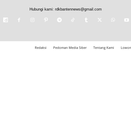
Hubungi kami:
rdkbantennews@gmail.com
Redaksi
Pedoman Media Siber
Tentang Kami
Lowon