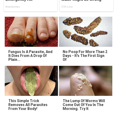
Fungus Is A Parasite, And
No Poop For More Than 2
It Dies From A Drop Of
Days - It's The First Sign
Plain...
Of
This Simple Trick
The Lump Of Worms Will
Removes All Parasites
Come Out Of You In The
From Your Body!
Morning. Try It