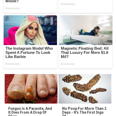
Fungus Is A Parasite, And
No Poop For More Than 2
It Dies From A Drop Of
Days - It's The First Sign