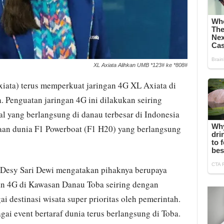
XL Axiata Alihkan UMB *123# ke *808#
iata) terus memperkuat jaringan 4G XL Axiata di
 Penguatan jaringan 4G ini dilakukan seiring
l yang berlangsung di danau terbesar di Indonesia
araan dunia F1 Powerboat (F1 H20) yang berlangsung
Desy Sari Dewi mengatakan pihaknya berupaya
an 4G di Kawasan Danau Toba seiring dengan
ai destinasi wisata super prioritas oleh pemerintah.
agai event bertaraf dunia terus berlangsung di Toba.