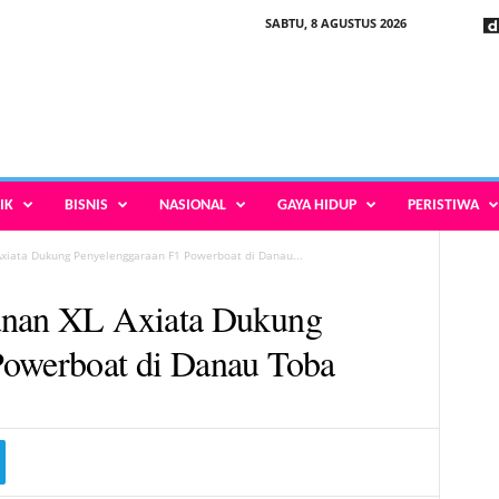
SABTU, 8 AGUSTUS 2026
IK
BISNIS
NASIONAL
GAYA HIDUP
PERISTIWA
Axiata Dukung Penyelenggaraan F1 Powerboat di Danau...
anan XL Axiata Dukung
Powerboat di Danau Toba