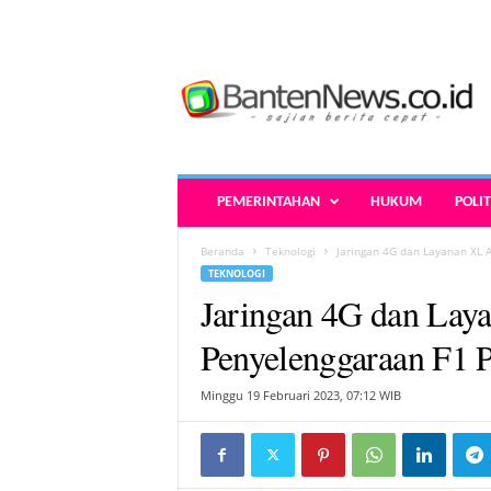
B
a
n
t
e
n
N
PEMERINTAHAN
HUKUM
POLIT
e
w
Beranda
Teknologi
Jaringan 4G dan Layanan XL 
s
TEKNOLOGI
.
Jaringan 4G dan Lay
c
o
Penyelenggaraan F1 
.
i
Minggu 19 Februari 2023, 07:12 WIB
d
-
B
e
r