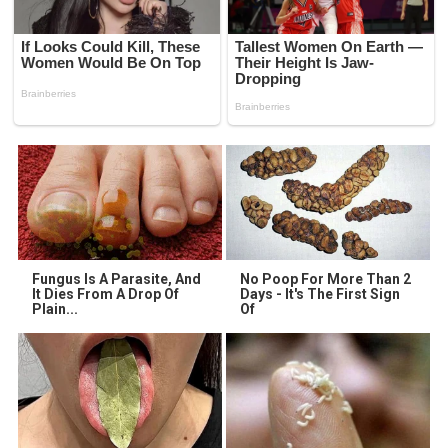
Fungus Is A Parasite, And
No Poop For More Than 2
It Dies From A Drop Of
Days - It's The First Sign
Plain...
Of