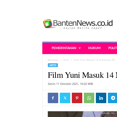
B
a
n
t
e
n
N
PEMERINTAHAN
HUKUM
POLIT
e
w
Beranda
Artis
Film Yuni Masuk 14 Nominasi FFi
s
ARTIS
.
Film Yuni Masuk 14 
c
o
.
Senin 11 Oktober 2021, 16:02 WIB
i
d
-
B
e
r