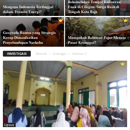
Rekomendasi Tempat Kulineran
Mengapa Indonesia Tertinggal
Enak di Cilegon: Surga Rasa di
dalam Transisi Energi?
Tengah Kota Baja
Geografis Banten yang Strategis
Kerap Dimanfaatkan
Mampukah Robinsar-Fajar Menata
Penyelundupan Narkoba
Pasar Kranggot?
INVESTIGASI
Beranda
Investigasi
Halaman 2
Lipsus